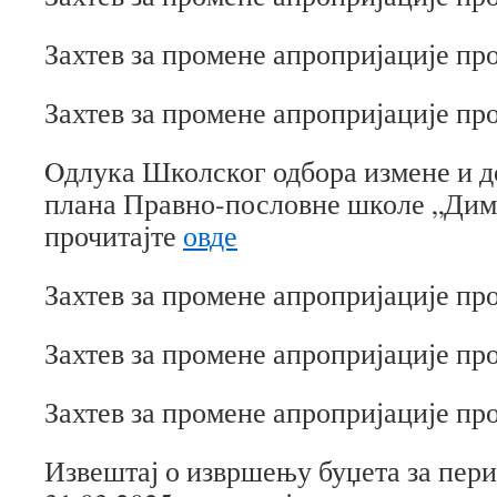
Захтев за промене апропријације пр
Захтев за промене апропријације пр
Oдлука Школског одбора измене и 
плана Правно-пословне школе „Дим
прочитајте
овде
Захтев за промене апропријације пр
Захтев за промене апропријације пр
Захтев за промене апропријације пр
Извештај о извршењу буџета за пери