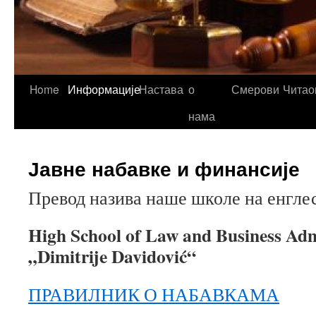
Home
Информације
Настава
о
Смерови
Читао
нама
Јавне набавке и финансије
Превод назива наше школе на енгле
High School of Law and Business Adm
„Dimitrije Davidović“
ПРАВИЛНИК О НАБАВКАМА