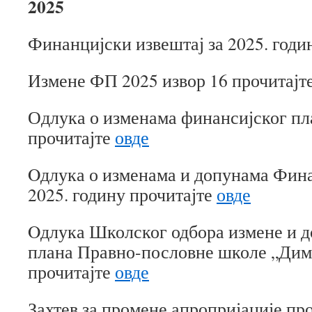
2025
Финанцијски извештај за 2025. годи
Измене ФП 2025 извор 16 прочитајт
Одлука о изменама финансијског пла
прочитајте
овде
Oдлука о изменама и допунама Фина
2025. годину прочитајте
овде
Oдлука Школског одбора измене и 
плана Правно-пословне школе „Дим
прочитајте
овде
Захтев за промене апропријације пр