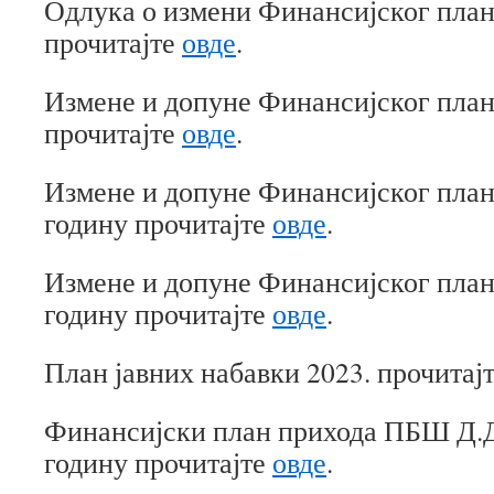
Одлука о измени Финансијског плана
прочитајте
овде
.
Измене и допуне Финансијског плана
прочитајте
овде
.
Измене и допуне Финансијског плана
годину прочитајте
овде
.
Измене и допуне Финансијског плана
годину прочитајте
овде
.
План јавних набавки 2023. прочитај
Финансијски план прихода ПБШ Д.Д
годину прочитајте
овде
.