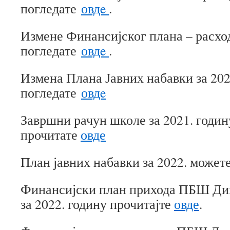
погледате
овдe
.
Измене Финансијског плана – расхо
погледате
овдe
.
Измена Плана Јавних набавки за 202
погледате
овдe
Завршни рачун школе за 2021. годин
прочитате
овде
План јавних набавки за 2022. может
Финансијски план прихода ПБШ Ди
за 2022. годину прочитајте
овде
.