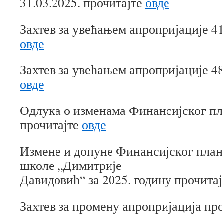
31.03.2025. прочитајте
овде
Захтев за увећањем апропријације 4
овде
Захтев за увећањем апропријације 4
овде
Одлука о изменама Финансијског пла
прочитајте
овде
Измене и допуне Финансијског пла
школе „Димитрије
Давидовић“ за 2025. годину прочита
Захтев за промену апропријација пр