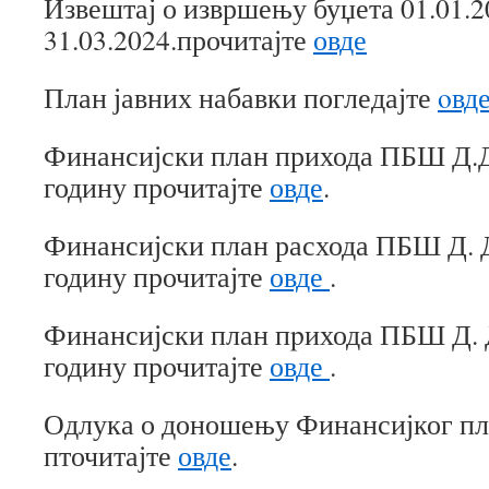
Извештај о извршењу буџета 01.01.2
31.03.2024.прочитајте
овде
План јавних набавки погледајте
oвд
Финансијски план прихода ПБШ Д.Д
годину прочитајте
овде
.
Финансијски план расхода ПБШ Д. Д
годину прочитајте
овде
.
Финансијски план пpихода ПБШ Д. Д
годину прочитајте
овде
.
Одлука о доношењу Финансијког пла
пточитајте
овде
.